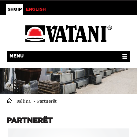
SHQIP
ENGLISH
MENU
Ballina
Partnerët
PARTNERËT